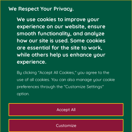
We Respect Your Privacy.
We use cookies to improve your
experience on our website, ensure
smooth functionality, and analyze
how our site is used. Some cookies
GRADUATE
are essential for the site to work,
while others help us enhance your
PROGRAMS
experience.
By clicking "Accept All Cookies," you agree to the
use of all cookies. You can also manage your cookie
preferences through the "Customize Settings"
option.
Biology & Environmental Science
Accept All
Mathematics and Statistics
Customize